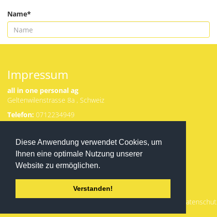
Name*
Senden
Impressum
all in one personal ag
Geltenwilenstrasse 8a , Schweiz
Telefon:
0712234949
Email:
g.matranga@allinone-
Herunterladen
Diese Anwendung verwendet Cookies, um
personal.ch
von Appstore
Ansprechpartner:
Ihnen eine optimale Nutzung unserer
oder Google
Gianluca Matranga
Play:
Website zu ermöglichen.
VAT-ID
CHE
-114.409.761
Verstanden!
Registrierungsdetails:
CHE -320.3.063.675-1
Datenschut