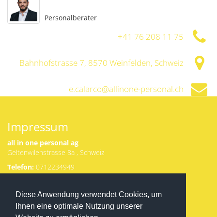
Personalberater
+41 76 208 11 75
Bahnhofstrasse 7, 8570 Weinfelden, Schweiz
e.calarco@allinone-personal.ch
http://www.allinone-personal.ch
Impressum
all in one personal ag
Geltenwilenstrasse 8a , Schweiz
Telefon:
0712234949
Email:
g.matranga@allinone-
Herunterladen
Diese Anwendung verwendet Cookies, um
personal.ch
von Appstore
Ansprechpartner:
Ihnen eine optimale Nutzung unserer
oder Google
Gianluca Matranga