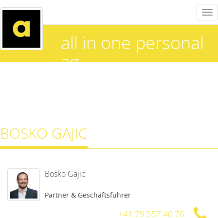
Tog
nav
all in one personal
ag
BOSKO GAJIC
Bosko Gajic
Partner & Geschäftsführer
+41 79 557 40 76