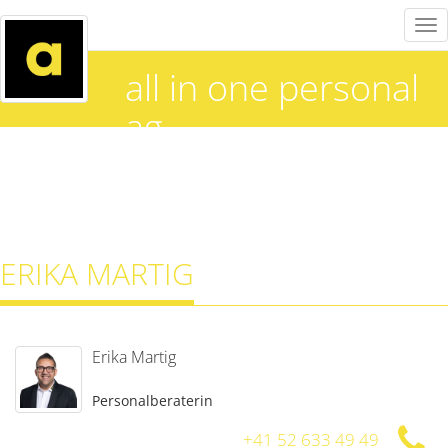
Tog
nav
all in one personal
ag
ERIKA MARTIG
Erika Martig
Personalberaterin
+41 52 633 49 49