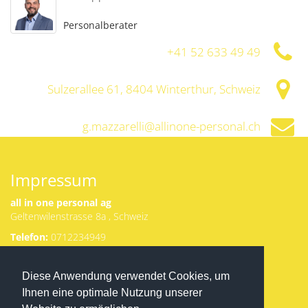
Personalberater
+41 52 633 49 49
Sulzerallee 61, 8404 Winterthur, Schweiz
g.mazzarelli@allinone-personal.ch
http://www.allinone-personal.ch
Impressum
all in one personal ag
Geltenwilenstrasse 8a , Schweiz
Telefon:
0712234949
Email:
g.matranga@allinone-
Herunterladen
Diese Anwendung verwendet Cookies, um
personal.ch
von Appstore
Ansprechpartner:
Ihnen eine optimale Nutzung unserer
oder Google
Gianluca Matranga