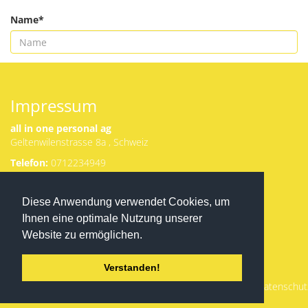
Name*
Senden
Impressum
all in one personal ag
Geltenwilenstrasse 8a , Schweiz
Telefon:
0712234949
Email:
g.matranga@allinone-
Herunterladen
Diese Anwendung verwendet Cookies, um
personal.ch
von Appstore
Ansprechpartner:
Ihnen eine optimale Nutzung unserer
oder Google
Gianluca Matranga
Play:
Website zu ermöglichen.
VAT-ID
CHE
-114.409.761
Verstanden!
Registrierungsdetails:
CHE -320.3.063.675-1
Datenschut