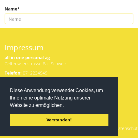
Name*
Senden
Impressum
all in one personal ag
Geltenwilenstrasse 8a , Schweiz
Telefon:
0712234949
Email:
g.matranga@allinone-
Herunterladen
Diese Anwendung verwendet Cookies, um
personal.ch
von Appstore
Ansprechpartner:
Ihnen eine optimale Nutzung unserer
oder Google
Gianluca Matranga
Play:
Website zu ermöglichen.
VAT-ID
CHE
-114.409.761
Verstanden!
Registrierungsdetails:
CHE -320.3.063.675-1
Datenschut